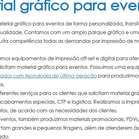
ial gráfico para eve
terial gráfico para eventos
de forma personalizada, transf
a qualidade. Contamos com um amplo parque gráfico e 
ita competência todas as demandas por impressão de
m
os equipamentos de impressão off-set e digital para ate
licitam
material gráfico para eventos
. Possuímos uma equip
ados com tecnologia de última geração
para produzirmos
os
.
erentes serviços para os clientes que solicitam
material gr
 acabamentos especiais, CTP e logística. Realizamos a imp
os, de acordo com as necessidades dos clientes.
eventos
, também produzimos materiais promocionais, PDVs, 
rtam grandes e pequenas tiragens, além de atenderem às
ado.