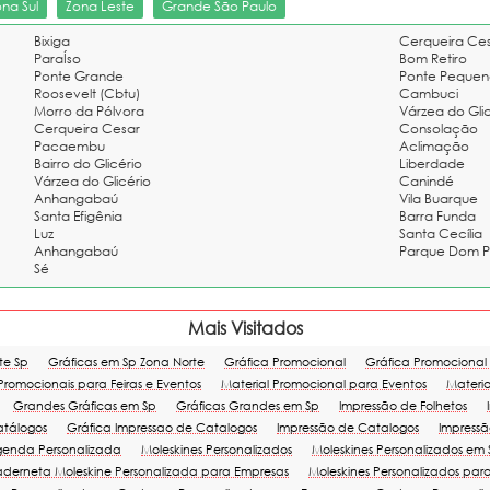
ona Sul
Zona Leste
Grande São Paulo
Bixiga
Cerqueira Ce
ParaÍso
Bom Retiro
Ponte Grande
Ponte Pequen
Roosevelt (Cbtu)
Cambuci
Morro da Pólvora
Várzea do Gli
Cerqueira Cesar
Consolação
Pacaembu
Aclimação
Bairro do Glicério
Liberdade
Várzea do Glicério
Canindé
Anhangabaú
Vila Buarque
Santa Efigênia
Barra Funda
Luz
Santa Cecília
Anhangabaú
Parque Dom P
Sé
Mais Visitados
te Sp
Gráficas em Sp Zona Norte
Gráfica Promocional
Gráfica Promocional
 Promocionais para Feiras e Eventos
Material Promocional para Eventos
Materia
Grandes Gráficas em Sp
Gráficas Grandes em Sp
Impressão de Folhetos
atálogos
Gráfica Impressao de Catalogos
Impressão de Catalogos
Impressã
genda Personalizada
Moleskines Personalizados
Moleskines Personalizados em 
derneta Moleskine Personalizada para Empresas
Moleskines Personalizados par