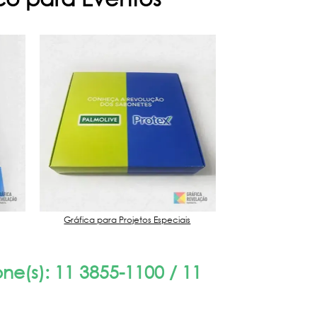
Gráfica para Projetos Especiais
Material Promoci
e(s): 11 3855-1100 / 11