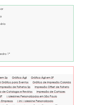
sar
a
cério
edro 1º
 em Sp
Gráfica Ágil
Gráfica Ágil em SP
l Gráfico para Eventos
Gráfica de Impressão Colorida
Impressão de Folhetos Sp
Impressão Offset de Folheto
o de Catalogos e Revistas
Impressão de Cartazes
SP
Moleskines Personalizados em São Paulo
a Empresas
Mini Moleskine Personalizado