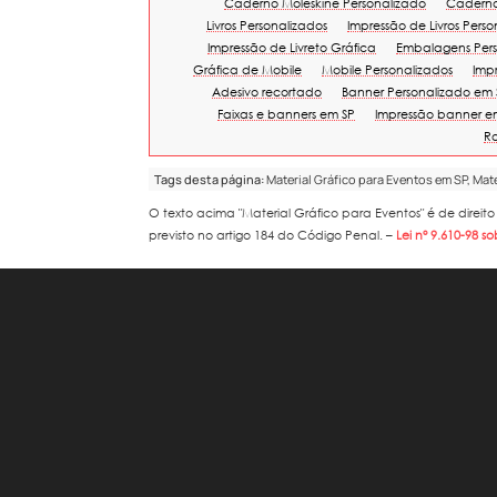
Caderno Moleskine Personalizado
Caderno
Livros Personalizados
Impressão de Livros Pers
Impressão de Livreto Gráfica
Embalagens Pers
Gráfica de Mobile
Mobile Personalizados
Imp
Adesivo recortado
Banner Personalizado em 
Faixas e banners em SP
Impressão banner e
Ro
Tags desta página:
Material Gráfico para Eventos em SP, Mat
O texto acima "
Material Gráfico para Eventos
" é de direi
previsto no artigo 184 do Código Penal. –
Lei n° 9.610-98 so