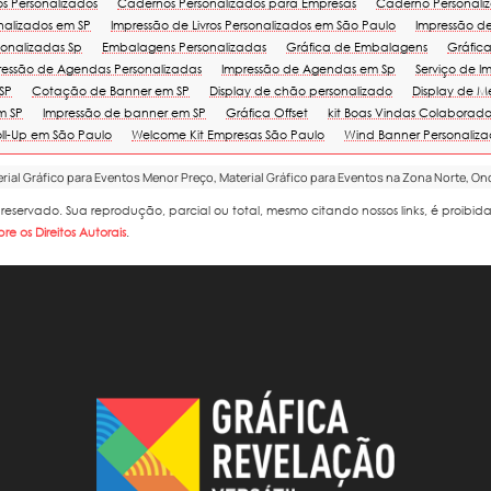
s Personalizados
Cadernos Personalizados para Empresas
Caderno Personal
onalizados em SP
Impressão de Livros Personalizados em São Paulo
Impressão de 
onalizadas Sp
Embalagens Personalizadas
Gráfica de Embalagens
Gráfic
ressão de Agendas Personalizadas
Impressão de Agendas em Sp
Serviço de I
SP
Cotação de Banner em SP
Display de chão personalizado
Display de M
m SP
Impressão de banner em SP
Gráfica Offset
kit Boas Vindas Colaborado
ll-Up em São Paulo
Welcome Kit Empresas São Paulo
Wind Banner Personaliz
erial Gráfico para Eventos Menor Preço, Material Gráfico para Eventos na Zona Norte, On
to reservado. Sua reprodução, parcial ou total, mesmo citando nossos links, é proibid
bre os Direitos Autorais
.