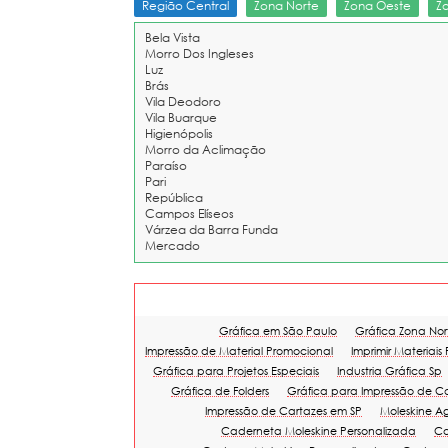
Região Central
Zona Norte
Zona Oeste
Z
Bela Vista
Morro Dos Ingleses
Luz
Brás
Vila Deodoro
Vila Buarque
Higienópolis
Morro da Aclimação
Paraíso
Pari
República
Campos Elíseos
Várzea da Barra Funda
Mercado
Gráfica em São Paulo
Gráfica Zona Nor
Impressão de Material Promocional
Imprimir Materiais
Gráfica para Projetos Especiais
Industria Gráfica Sp
Gráfica de Folders
Gráfica para Impressão de C
Impressão de Cartazes em SP
Moleskine A
Caderneta Moleskine Personalizada
Ca