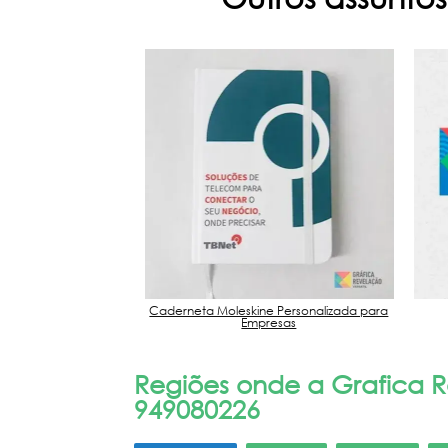
 São Paulo
Caderneta Moleskine Personalizada para
Empresas
Regiões onde a Grafica Re
949080226