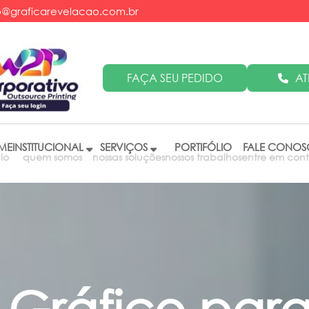
@graficarevelacao.com.br
AT
FAÇA SEU PEDIDO
ME
INSTITUCIONAL
SERVIÇOS
PORTIFÓLIO
FALE CONO
cio
quem somos
nossas soluções
nossos trabalhos
entre em con
 Gráfico par