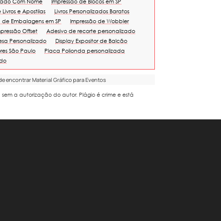
izado Com Nome
Impressão de Blocos em SP
Livros e Apostilas
Livros Personalizados Baratos
a de Embalagens em SP
Impressão de Wobbler
mpressão Offset
Adesivo de recorte personalizado
esa Personalizado
Display Expositor de Balcão
res São Paulo
Placa Polionda personalizada
ado
de encontrar Material Gráfico para Eventos
a sem a autorização do autor. Plágio é crime e está