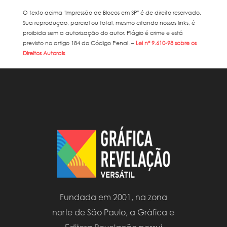
O texto acima "
Impressão de Blocos em SP
" é de direito reservado.
Sua reprodução, parcial ou total, mesmo citando nossos links, é
proibida sem a autorização do autor. Plágio é crime e está
previsto no artigo 184 do Código Penal. –
Lei n° 9.610-98 sobre os
Direitos Autorais
.
Fundada em 2001, na zona
norte de São Paulo, a Gráfica e