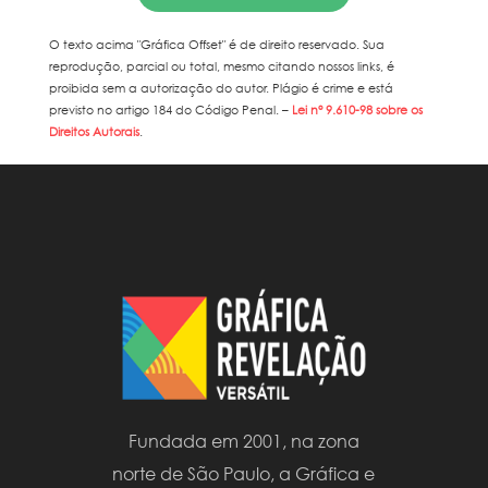
O texto acima "
Gráfica Offset
" é de direito reservado. Sua
reprodução, parcial ou total, mesmo citando nossos links, é
proibida sem a autorização do autor. Plágio é crime e está
previsto no artigo 184 do Código Penal. –
Lei n° 9.610-98 sobre os
Direitos Autorais
.
Fundada em 2001, na zona
norte de São Paulo, a Gráfica e