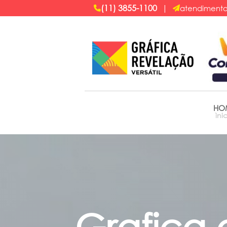
(11) 3855-1100
|
atendimento
HO
ìni
Grafica 