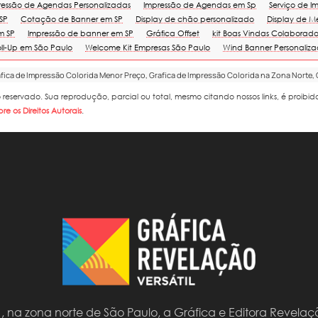
ressão de Agendas Personalizadas
Impressão de Agendas em Sp
Serviço de I
SP
Cotação de Banner em SP
Display de chão personalizado
Display de M
m SP
Impressão de banner em SP
Gráfica Offset
kit Boas Vindas Colaborado
ll-Up em São Paulo
Welcome Kit Empresas São Paulo
Wind Banner Personaliz
afica de Impressão Colorida Menor Preço, Grafica de Impressão Colorida na Zona Norte,
to reservado. Sua reprodução, parcial ou total, mesmo citando nossos links, é proibi
bre os Direitos Autorais
.
na zona norte de São Paulo, a Gráfica e Editora Revelaç