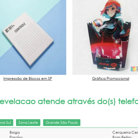
Impressão de Blocos em SP
Gráfica Promocional
velacao atende através do(s) telefon
ona Sul
Zona Leste
Grande São Paulo
Bixiga
Cerqueira Ce
ParaÍso
Bom Retiro