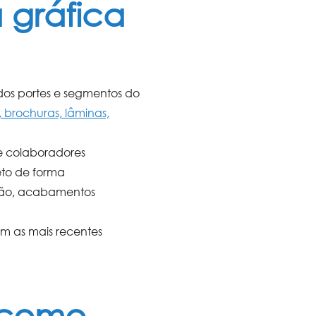
 gráfica
a
ados portes e segmentos do
s, brochuras, lâminas,
 colaboradores
to de forma
ssão, acabamentos
 as mais recentes
 como