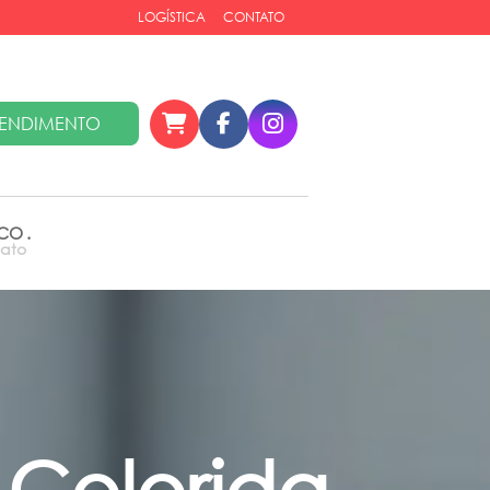
LOGÍSTICA
CONTATO
ENDIMENTO
SCO
.
tato
 Colorida