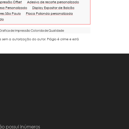
mpressão Offset
Adesivo de recorte personalizado
esa Personalizado
Display Expositor de Balcão
res São Paulo
Placa Polionda personalizada
ado
 Grafica de Impressão Colorida de Qualidade
da sem a autorização do autor. Plágio é crime e está
ão possui inúmeros