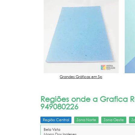
 São Paulo
Grandes Gráficas em Sp
Regiões onde a Grafica Re
949080226
Região Central
Zona Norte
Zona Oeste
Z
Bela Vista
Morro Dos Ingleses