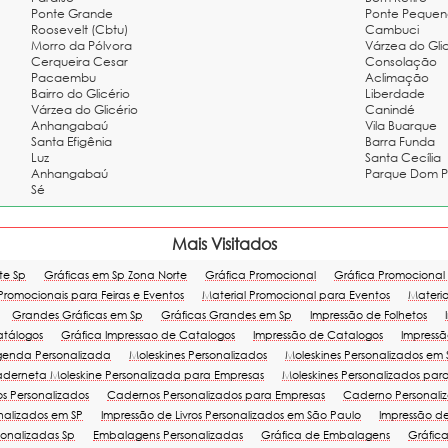
Ponte Grande
Ponte Pequen
Roosevelt (Cbtu)
Cambuci
Morro da Pólvora
Várzea do Gli
Cerqueira Cesar
Consolação
Pacaembu
Aclimação
Bairro do Glicério
Liberdade
Várzea do Glicério
Canindé
Anhangabaú
Vila Buarque
Santa Efigênia
Barra Funda
Luz
Santa Cecília
Anhangabaú
Parque Dom P
Sé
Mais Visitados
te Sp
Gráficas em Sp Zona Norte
Gráfica Promocional
Gráfica Promocional
 Promocionais para Feiras e Eventos
Material Promocional para Eventos
Materia
Grandes Gráficas em Sp
Gráficas Grandes em Sp
Impressão de Folhetos
atálogos
Gráfica Impressao de Catalogos
Impressão de Catalogos
Impressã
genda Personalizada
Moleskines Personalizados
Moleskines Personalizados em 
derneta Moleskine Personalizada para Empresas
Moleskines Personalizados par
s Personalizados
Cadernos Personalizados para Empresas
Caderno Personal
onalizados em SP
Impressão de Livros Personalizados em São Paulo
Impressão de 
onalizadas Sp
Embalagens Personalizadas
Gráfica de Embalagens
Gráfic