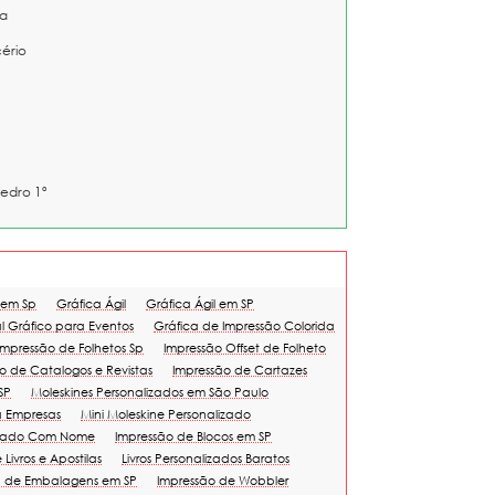
a
cério
edro 1º
 em Sp
Gráfica Ágil
Gráfica Ágil em SP
l Gráfico para Eventos
Gráfica de Impressão Colorida
Impressão de Folhetos Sp
Impressão Offset de Folheto
o de Catalogos e Revistas
Impressão de Cartazes
SP
Moleskines Personalizados em São Paulo
a Empresas
Mini Moleskine Personalizado
izado Com Nome
Impressão de Blocos em SP
Livros e Apostilas
Livros Personalizados Baratos
a de Embalagens em SP
Impressão de Wobbler