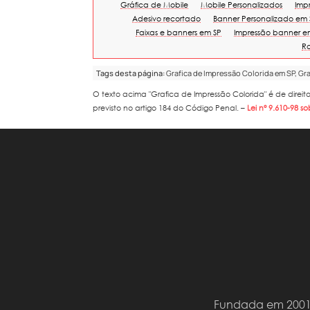
Gráfica de Mobile
Mobile Personalizados
Imp
Adesivo recortado
Banner Personalizado em 
Faixas e banners em SP
Impressão banner e
Ro
Tags desta página:
Grafica de Impressão Colorida em SP, Gr
O texto acima "
Grafica de Impressão Colorida
" é de direi
previsto no artigo 184 do Código Penal. –
Lei n° 9.610-98 so
Fundada em 2001, 