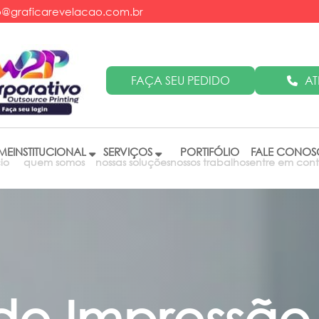
@graficarevelacao.com.br
AT
FAÇA SEU PEDIDO
ME
INSTITUCIONAL
SERVIÇOS
PORTIFÓLIO
FALE CONO
cio
quem somos
nossas soluções
nossos trabalhos
entre em con
de Impressão