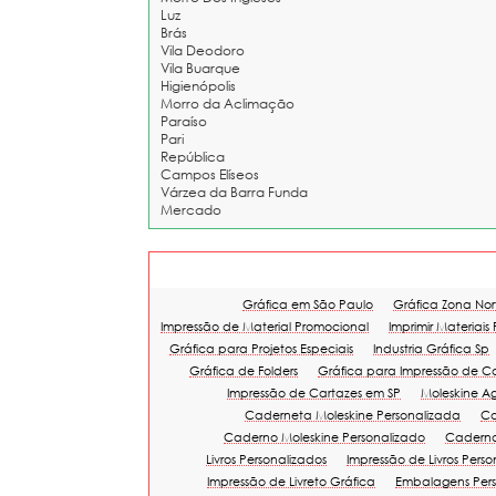
Luz
Brás
Vila Deodoro
Vila Buarque
Higienópolis
Morro da Aclimação
Paraíso
Pari
República
Campos Elíseos
Várzea da Barra Funda
Mercado
Gráfica em São Paulo
Gráfica Zona Nor
Impressão de Material Promocional
Imprimir Materiais
Gráfica para Projetos Especiais
Industria Gráfica Sp
Gráfica de Folders
Gráfica para Impressão de C
Impressão de Cartazes em SP
Moleskine A
Caderneta Moleskine Personalizada
Ca
Caderno Moleskine Personalizado
Caderno
Livros Personalizados
Impressão de Livros Pers
Impressão de Livreto Gráfica
Embalagens Pers