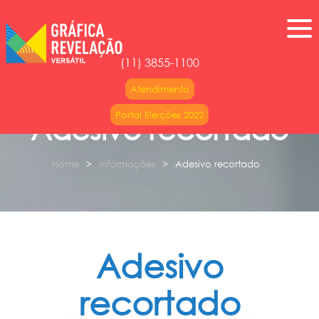
(11) 3855-1100
Atendimento
Portal Eleições 2022
Adesivo recortado
Home
Informações
Adesivo recortado
Adesivo
recortado