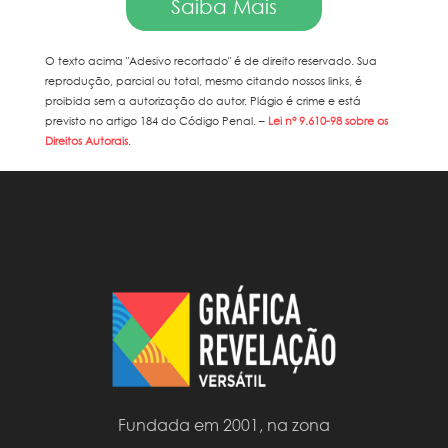
Saiba Mais
O texto acima "
Adesivo recortado
" é de direito reservado. Sua
reprodução, parcial ou total, mesmo citando nossos links, é
proibida sem a autorização do autor. Plágio é crime e está
previsto no artigo 184 do Código Penal. –
Lei n° 9.610-98 sobre os
Direitos Autorais
.
Fundada em 2001, na zona