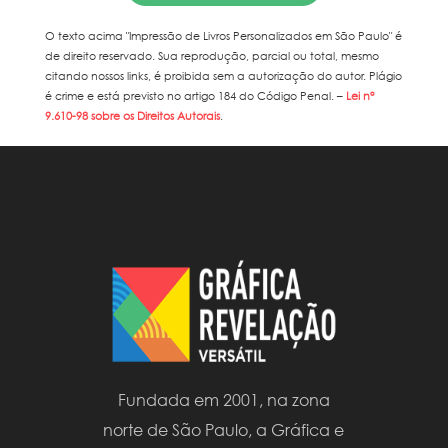
O texto acima "
Impressão de Livros Personalizados em São Paulo
" é
de direito reservado. Sua reprodução, parcial ou total, mesmo
citando nossos links, é proibida sem a autorização do autor. Plágio
é crime e está previsto no artigo 184 do Código Penal. –
Lei n°
9.610-98 sobre os Direitos Autorais
.
Fundada em 2001, na zona
norte de São Paulo, a Gráfica e